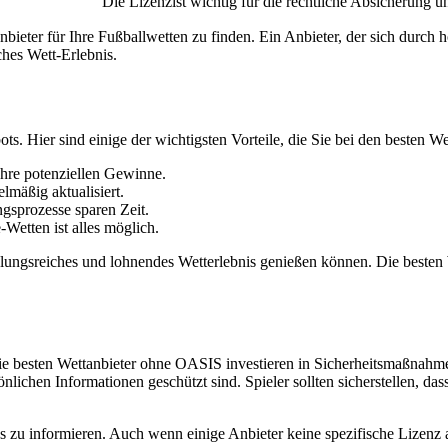
Die Lizenzist wichtig für die rechtliche Absicherung u
ieter für Ihre Fußballwetten zu finden. Ein Anbieter, der sich durch 
ches Wett-Erlebnis.
ots. Hier sind einige der wichtigsten Vorteile, die Sie bei den besten
hre potenziellen Gewinne.
lmäßig aktualisiert.
gsprozesse sparen Zeit.
-Wetten ist alles möglich.
slungsreiches und lohnendes Wetterlebnis genießen können. Die besten W
. Die besten Wettanbieter ohne OASIS investieren in Sicherheitsmaßnah
nlichen Informationen geschützt sind. Spieler sollten sicherstellen, das
inos zu informieren. Auch wenn einige Anbieter keine spezifische Lize