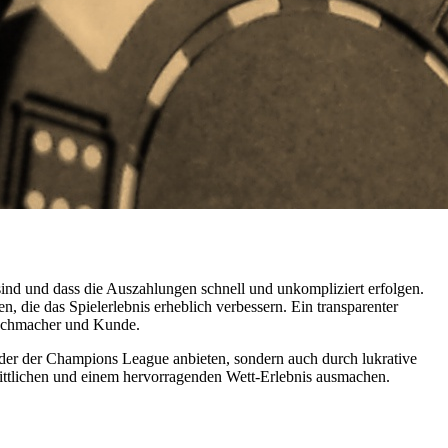
 sind und dass die Auszahlungen schnell und unkompliziert erfolgen.
 die das Spielerlebnis erheblich verbessern. Ein transparenter
Buchmacher und Kunde.
oder der Champions League anbieten, sondern auch durch lukrative
ittlichen und einem hervorragenden Wett-Erlebnis ausmachen.