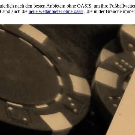
uierlich nach den besten Anbietern ohne OASIS, um ihre Fußballwetten 
t sind auch die
neue wettanbieter ohne oasis
, die in der Branche imme