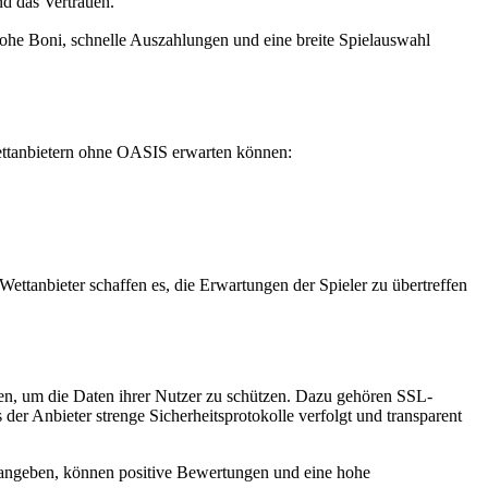
nd das Vertrauen.
hohe Boni, schnelle Auszahlungen und eine breite Spielauswahl
 Wettanbietern ohne OASIS erwarten können:
ettanbieter schaffen es, die Erwartungen der Spieler zu übertreffen
men, um die Daten ihrer Nutzer zu schützen. Dazu gehören SSL-
s der Anbieter strenge Sicherheitsprotokolle verfolgt und transparent
nz angeben, können positive Bewertungen und eine hohe