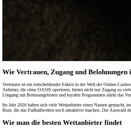
Wie Vertrauen, Zugang und Belohnungen 
Vertrauen ist ein entscheidender Faktor in der Welt der Online-Casino
Anbieter, die ohne OASIS operieren, bieten nicht nur Zugang zu viel
Umgang mit Bonusangeboten und loyalen Programmen stärkt das Vertr
Im Jahr 2026 haben sich viele Wettanbieter einen Namen gemacht, in
Boni, die das Fußballwetten noch attraktiver machen. Die Auswahl d
Wie man die besten Wettanbieter findet