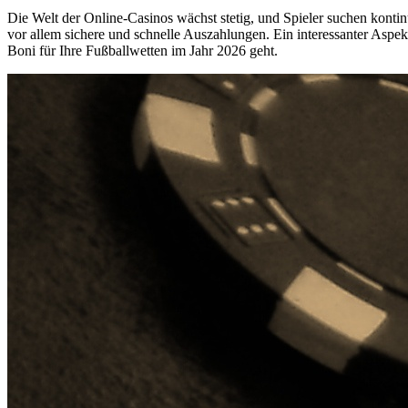
Die Welt der Online-Casinos wächst stetig, und Spieler suchen kontin
vor allem sichere und schnelle Auszahlungen. Ein interessanter Aspek
Boni für Ihre Fußballwetten im Jahr 2026 geht.