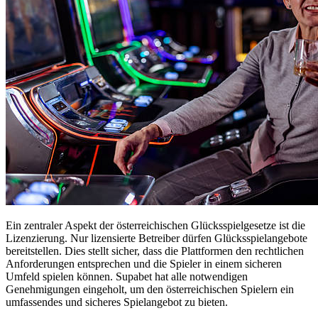
Ein zentraler Aspekt der österreichischen Glücksspielgesetze ist die
Lizenzierung. Nur lizensierte Betreiber dürfen Glücksspielangebote
bereitstellen. Dies stellt sicher, dass die Plattformen den rechtlichen
Anforderungen entsprechen und die Spieler in einem sicheren
Umfeld spielen können. Supabet hat alle notwendigen
Genehmigungen eingeholt, um den österreichischen Spielern ein
umfassendes und sicheres Spielangebot zu bieten.