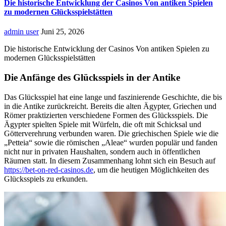
Die historische Entwicklung der Casinos Von antiken Spielen
zu modernen Glücksspielstätten
admin user
Juni 25, 2026
Die historische Entwicklung der Casinos Von antiken Spielen zu
modernen Glücksspielstätten
Die Anfänge des Glücksspiels in der Antike
Das Glücksspiel hat eine lange und faszinierende Geschichte, die bis
in die Antike zurückreicht. Bereits die alten Ägypter, Griechen und
Römer praktizierten verschiedene Formen des Glücksspiels. Die
Ägypter spielten Spiele mit Würfeln, die oft mit Schicksal und
Götterverehrung verbunden waren. Die griechischen Spiele wie die
„Petteia“ sowie die römischen „Aleae“ wurden populär und fanden
nicht nur in privaten Haushalten, sondern auch in öffentlichen
Räumen statt. In diesem Zusammenhang lohnt sich ein Besuch auf
https://bet-on-red-casinos.de
, um die heutigen Möglichkeiten des
Glücksspiels zu erkunden.