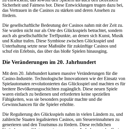
Sicherheit und Fairness bot. Diese Entwicklungen trugen dazu bei,
das Vertrauen in die Casinos zu stärken und deren Ansehen zu
fördern.
Die gesellschaftliche Bedeutung der Casinos nahm mit der Zeit zu.
Sie wurden nicht nur als Orte des Glücksspiels betrachtet, sondern
auch als gesellschaftliche Treffpunkte, an denen sich Kunst, Musik
und Kultur trafen. Diese Symbiose zwischen Glücksspiel und
Unterhaltung setzte neue Maßstäbe für zukünftige Casinos und
schuf ein Erlebnis, das über das bloße Spielen hinausging.
Die Veränderungen im 20. Jahrhundert
Mit dem 20. Jahrhundert kamen massive Veränderungen für die
Casino-Industrie. Technologische Innovationen wie der Einsatz von
Spielautomaten revolutionierten das Glücksspiel und machten es für
breitere Bevölkerungsschichten zugänglich. Diese neuen Spiele
waren einfach zu bedienen und erforderten keine speziellen
Fähigkeiten, was sie besonders populär machte und die
Gewinnchancen für die Spieler erhöhte.
Die Regulierung des Glücksspiels nahm in vielen Ländern zu, und
zahlreiche Staaten legalisierten Casinos, um Steuereinnahmen zu
generieren und den Tourismus zu fördern. Diese rechtlichen