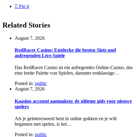

Pin it
Related Stories
August 7, 2026
RedRacer Casino: Entdecke die besten Slots und
aufregenden Live-Spiele
Das RedRacer Casino ist ein aufregendes Online-Casino, das
eine breite Palette von Spielen, darunter erstklassige…
Posted in:
public
August 7, 2026
Kaasino account aanmaken: de ultieme gids voor nieuwe
spelers
Als je geïnteresseerd bent in online gokken en je wilt
beginnen met spelen, is het…
Posted in:
public