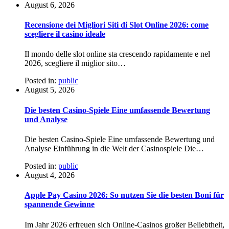
August 6, 2026
Recensione dei Migliori Siti di Slot Online 2026: come
scegliere il casino ideale
Il mondo delle slot online sta crescendo rapidamente e nel
2026, scegliere il miglior sito…
Posted in:
public
August 5, 2026
Die besten Casino-Spiele Eine umfassende Bewertung
und Analyse
Die besten Casino-Spiele Eine umfassende Bewertung und
Analyse Einführung in die Welt der Casinospiele Die…
Posted in:
public
August 4, 2026
Apple Pay Casino 2026: So nutzen Sie die besten Boni für
spannende Gewinne
Im Jahr 2026 erfreuen sich Online-Casinos großer Beliebtheit,