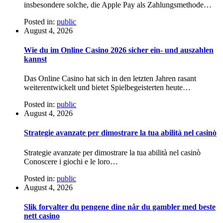
insbesondere solche, die Apple Pay als Zahlungsmethode…
Posted in:
public
August 4, 2026
Wie du im Online Casino 2026 sicher ein- und auszahlen
kannst
Das Online Casino hat sich in den letzten Jahren rasant
weiterentwickelt und bietet Spielbegeisterten heute…
Posted in:
public
August 4, 2026
Strategie avanzate per dimostrare la tua abilità nel casinò
Strategie avanzate per dimostrare la tua abilità nel casinò
Conoscere i giochi e le loro…
Posted in:
public
August 4, 2026
Slik forvalter du pengene dine når du gambler med beste
nett casino