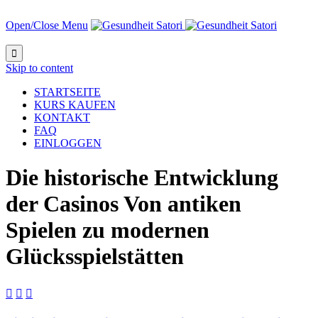
Open/Close Menu

Skip to content
STARTSEITE
KURS KAUFEN
KONTAKT
FAQ
EINLOGGEN
Die historische Entwicklung
der Casinos Von antiken
Spielen zu modernen
Glücksspielstätten


