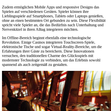
Zudem ermöglichen Mobile Apps und responsive Designs das
Spielen auf verschiedenen Geräten. Spieler können ihre
Lieblingsspiele auf Smartphones, Tablets oder Laptops genießen,
ohne an einen bestimmten Ort gebunden zu sein. Diese Flexibilität
spricht viele Spieler an, die das Bedürfnis nach Unterhaltung und
Nervenkitzel in ihren Alltag integrieren möchten.
Im Offline-Bereich beginnt ebenfalls eine technologische
Revolution. Einige Casinos integrieren Touchscreen-Spiele,
elektronische Tische und sogar Virtual-Reality-Bereiche, um die
Erfahrungen ihrer Gäste zu bereichern. Diese Innovationen
versuchen, den traditionellen Charme des Glücksspiels mit
modernster Technologie zu verbinden, um das Erlebnis sowohl
spannend als auch zeitgemäß zu gestalten.