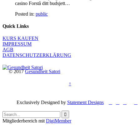
casino Forstå ditt budsjett…
Posted in:
public
Quick Links
KURS KAUFEN
IMPRESSUM
AGB
DATENSCHUTZERKLÄRUNG
© 2017
Gesundheit Satori
↑




Exclusively Designed by
Statement Designs

Mitgliederbereich mit
DigiMember