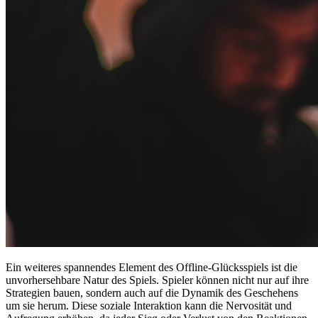
Ein weiteres spannendes Element des Offline-Glücksspiels ist die
unvorhersehbare Natur des Spiels. Spieler können nicht nur auf ihre
Strategien bauen, sondern auch auf die Dynamik des Geschehens
um sie herum. Diese soziale Interaktion kann die Nervosität und