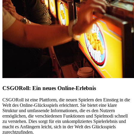
CSGORoll: Ein neues Online-Erlebnis
CSGORoll ist eine Plattform, die neuen Spielern den Einstieg in die
Welt des Online-Glücksspiels erleichtert. Sie bietet eine klare
Struktur und umfassende Informationen, die es den Nutzern
ermöglichen, die verschiedenen Funktionen und Spielmodi schnell
zu verstehen. Dies sorgt für ein unkompliziertes Spielerlebnis und
macht es Anfängern leicht, sich in der Welt des Glücksspiels
zurechtzufinden.