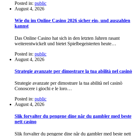
Posted in:
public
August 4, 2026
Wie du im Online Casino 2026 sicher ein- und auszahlen
kannst
Das Online Casino hat sich in den letzten Jahren rasant
weiterentwickelt und bietet Spielbegeisterten heute…
Posted in:
public
August 4, 2026
Strategie avanzate per dimostrare la tua abilità nel casinò
Strategie avanzate per dimostrare la tua abilità nel casinò
Conoscere i giochi e le loro…
Posted in:
public
August 4, 2026
Slik forvalter du pengene dine når du gambler med beste
nett casino
Slik forvalter du pengene dine når du gambler med beste nett