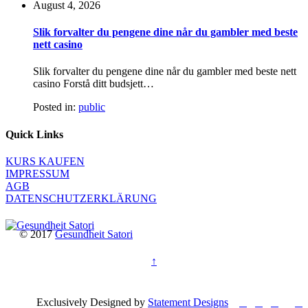
August 4, 2026
Slik forvalter du pengene dine når du gambler med beste
nett casino
Slik forvalter du pengene dine når du gambler med beste nett
casino Forstå ditt budsjett…
Posted in:
public
Quick Links
KURS KAUFEN
IMPRESSUM
AGB
DATENSCHUTZERKLÄRUNG
© 2017
Gesundheit Satori
↑




Exclusively Designed by
Statement Designs