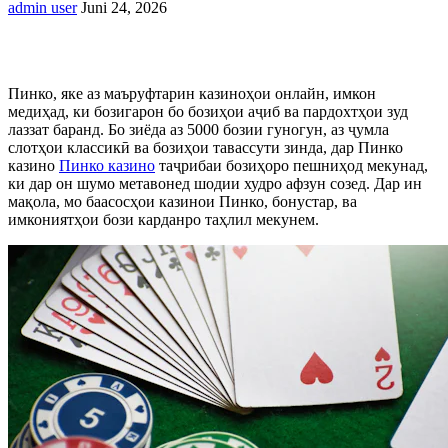
admin user
Juni 24, 2026
Пинко, яке аз маъруфтарин казиноҳои онлайн, имкон
медиҳад, ки бозигарон бо бозиҳои аҷиб ва пардохтҳои зуд
лаззат баранд. Бо зиёда аз 5000 бозии гуногун, аз ҷумла
слотҳои классикӣ ва бозиҳои тавассути зинда, дар Пинко
казино
Пинко казино
таҷрибаи бозиҳоро пешниҳод мекунад,
ки дар он шумо метавонед шодии худро афзун созед. Дар ин
мақола, мо баасосҳои казинои Пинко, бонустар, ва
имкониятҳои бози карданро таҳлил мекунем.