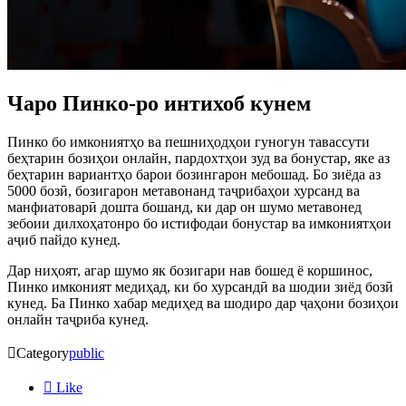
Чаро Пинко-ро интихоб кунем
Пинко бо имкониятҳо ва пешниҳодҳои гуногун тавассути
беҳтарин бозиҳои онлайн, пардохтҳои зуд ва бонустар, яке аз
беҳтарин вариантҳо барои бозингарон мебошад. Бо зиёда аз
5000 бозӣ, бозигарон метавонанд таҷрибаҳои хурсанд ва
манфиатоварӣ дошта бошанд, ки дар он шумо метавонед
зебоии дилхоҳатонро бо истифодаи бонустар ва имкониятҳои
аҷиб пайдо кунед.
Дар ниҳоят, агар шумо як бозигари нав бошед ё коршинос,
Пинко имконият медиҳад, ки бо хурсандӣ ва шодии зиёд бозӣ
кунед. Ба Пинко хабар медиҳед ва шодиро дар ҷаҳони бозиҳои
онлайн таҷриба кунед.

Category
public

Like