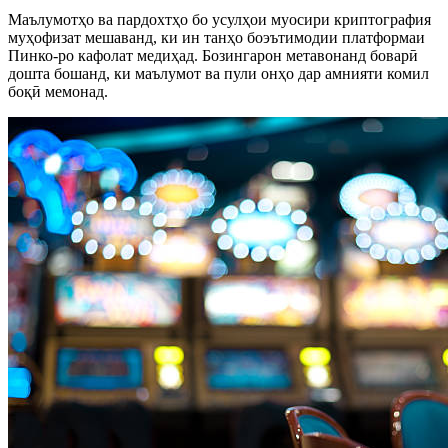
Маълумотҳо ва пардохтҳо бо усулҳои муосири криптография
муҳофизат мешаванд, ки ин танҳо боэътимодии платформаи
Пинко-ро кафолат медиҳад. Бозингарон метавонанд боварӣ
дошта бошанд, ки маълумот ва пули онҳо дар амнияти комил
боқӣ мемонад.