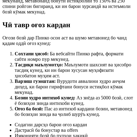
мекунанд, метавонанд бонути истиқболии то 150% ва 250
спини ройгон бигиранд, ки ин барои хурсандӣ ва истеъмоли
бозӣ кӯмак мекунад.
Чӣ тавр оғоз кардан
Оғози бозӣ дар Пинко осон аст ва шумо метавонед бо чанд
қадам оддӣ оғоз кунед:
Сохтани ҳисоб:
Ба вебсайти Пинко рафта, формати
сабти номро пур мекунед.
Тасдиқи маълумотҳо:
Маълумоти шахсият ва ҳисобро
тасдиқ кунед, ки ин барои хусусан муҳофизати
ҳисобатон муҳим аст.
Варзиш гузоштан:
Вурудоти аввалини худро анҷом
диҳед, ки барои гирифтани бонуси истиқбол кӯмак
мекунад.
Бозии худро интихоб кунед:
Аз зиёда аз 5000 бозӣ, слот
ё бозиҳои зинда интихоби кунед.
Оғоз ба бозӣ:
Пас аз интихоб кардани бозии, метавонед
бо бозиҳои зинда ва ҷолиб шурӯъ кунед.
Содагии дарсҳо барои оғоз кардан
Дастрасӣ ба бонустар ва offers
Имконияти бозӣ бо пулҳои ҳақиқӣ