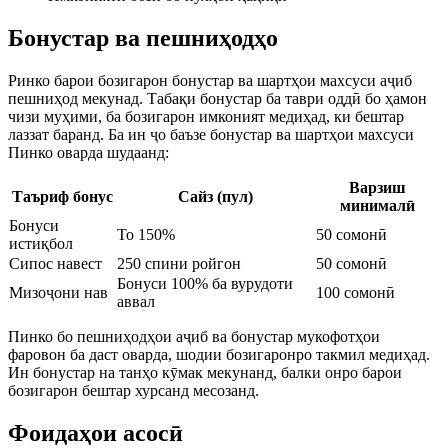
Бонустар ва пешниҳодҳо
Pинко барои бозигарон бонустар ва шартҳои махсуси аҷиб
пешниҳод мекунад. Табақи бонустар ба таври оддӣ бо ҳамон
чизи муҳими, ба бозигарон имконият медиҳад, ки бештар
лаззат баранд. Ба ин ҷо баъзе бонустар ва шартҳои махсуси
Пинко оварда шудаанд:
Варзиш
Таъриф бонус
Сайз (пул)
минималӣ
Бонуси
То 150%
50 сомонӣ
истиқбол
Сипос навест
250 спини ройгон
50 сомонӣ
Бонуси 100% ба вурудоти
Мизоҷони нав
100 сомонӣ
аввал
Пинко бо пешниҳодҳои аҷиб ва бонустар мукофотҳои
фаровон ба даст оварда, шодии бозигаронро такмил медиҳад.
Ин бонустар на танҳо кӯмак мекунанд, балки онро барои
бозигарон бештар хурсанд месозанд.
Фоидаҳои асосӣ