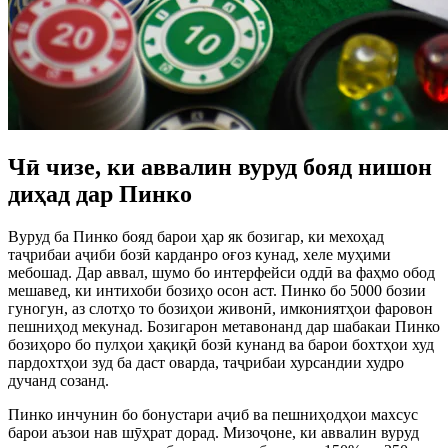
Чӣ чизе, ки аввалин вуруд бояд нишон
диҳад дар Пинко
Вуруд ба Пинко бояд барои ҳар як бозигар, ки мехоҳад
таҷрибаи аҷиби бозӣ карданро оғоз кунад, хеле муҳими
мебошад. Дар аввал, шумо бо интерфейси оддӣ ва фаҳмо обод
мешавед, ки интихоби бозиҳо осон аст. Пинко бо 5000 бозии
гуногун, аз слотҳо то бозиҳои живонӣ, имкониятҳои фаровон
пешниҳод мекунад. Бозигарон метавонанд дар шабакаи Пинко
бозиҳоро бо пулҳои ҳақиқӣ бозӣ кунанд ва барои бохтҳои худ
пардохтҳои зуд ба даст оварда, таҷрибаи хурсандии худро
дучанд созанд.
Пинко инчунин бо бонустари аҷиб ва пешниҳодҳои махсус
барои аъзои нав шӯҳрат дорад. Мизоҷоне, ки аввалин вуруд