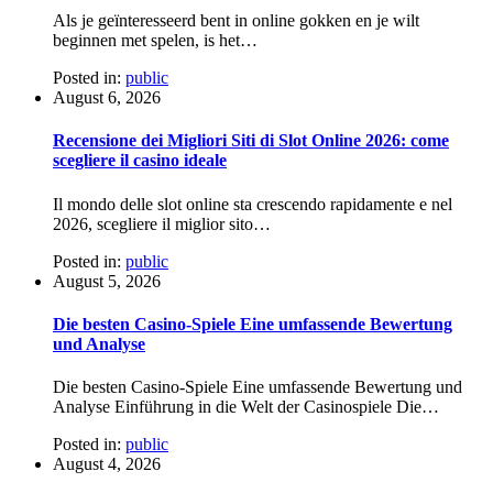
Als je geïnteresseerd bent in online gokken en je wilt
beginnen met spelen, is het…
Posted in:
public
August 6, 2026
Recensione dei Migliori Siti di Slot Online 2026: come
scegliere il casino ideale
Il mondo delle slot online sta crescendo rapidamente e nel
2026, scegliere il miglior sito…
Posted in:
public
August 5, 2026
Die besten Casino-Spiele Eine umfassende Bewertung
und Analyse
Die besten Casino-Spiele Eine umfassende Bewertung und
Analyse Einführung in die Welt der Casinospiele Die…
Posted in:
public
August 4, 2026