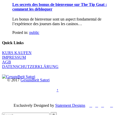
Les secrets des bonus de bienvenue sur The Tip Goat :
comment les débloquer
Les bonus de bienvenue sont un aspect fondamental de
l’expérience des joueurs dans les casinos…
Posted in:
public
Quick Links
KURS KAUFEN
IMPRESSUM
AGB
DATENSCHUTZERKLÄRUNG
© 2017
Gesundheit Satori
↑




Exclusively Designed by
Statement Designs