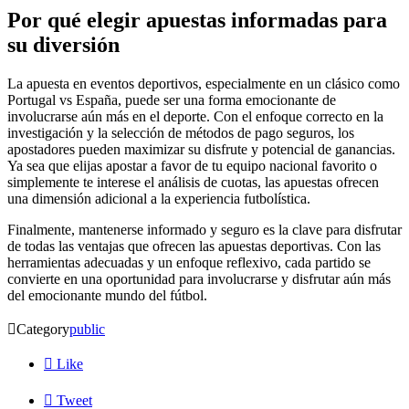
Por qué elegir apuestas informadas para
su diversión
La apuesta en eventos deportivos, especialmente en un clásico como
Portugal vs España, puede ser una forma emocionante de
involucrarse aún más en el deporte. Con el enfoque correcto en la
investigación y la selección de métodos de pago seguros, los
apostadores pueden maximizar su disfrute y potencial de ganancias.
Ya sea que elijas apostar a favor de tu equipo nacional favorito o
simplemente te interese el análisis de cuotas, las apuestas ofrecen
una dimensión adicional a la experiencia futbolística.
Finalmente, mantenerse informado y seguro es la clave para disfrutar
de todas las ventajas que ofrecen las apuestas deportivas. Con las
herramientas adecuadas y un enfoque reflexivo, cada partido se
convierte en una oportunidad para involucrarse y disfrutar aún más
del emocionante mundo del fútbol.

Category
public

Like

Tweet