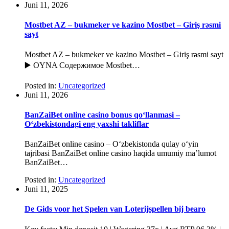
Juni 11, 2026
Mostbet AZ – bukmeker ve kazino Mostbet – Giriş rəsmi
sayt
Mostbet AZ – bukmeker ve kazino Mostbet – Giriş rəsmi sayt
▶️ OYNA Содержимое Mostbet…
Posted in:
Uncategorized
Juni 11, 2026
BanZaiBet online casino bonus qo‘llanmasi –
Oʻzbekistondagi eng yaxshi takliflar
BanZaiBet online casino – Oʻzbekistonda qulay o‘yin
tajribasi BanZaiBet online casino haqida umumiy ma’lumot
BanZaiBet…
Posted in:
Uncategorized
Juni 11, 2025
De Gids voor het Spelen van Loterijspellen bij
bearo