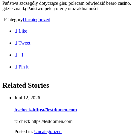
Państwa szczegóły dotyczące gier, polecam odwiedzić bearo casino,
gdzie znajdą Państwo pełną ofertę oraz aktualności.

Category
Uncategorized

Like

Tweet

+1

Pin it
Related Stories
Juni 12, 2026
tc-check-https://testdomen.com
tc-check https://testdomen.com
Posted in:
Uncategorized