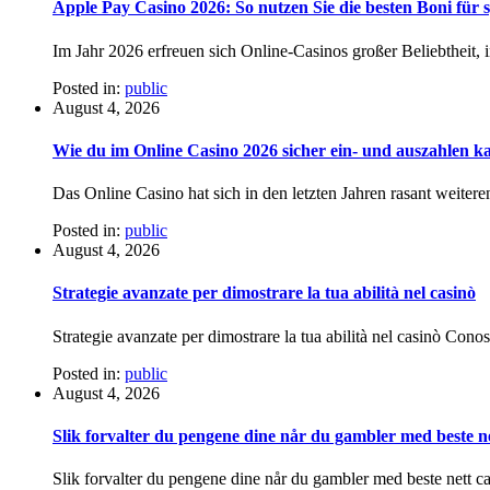
Apple Pay Casino 2026: So nutzen Sie die besten Boni fü
Im Jahr 2026 erfreuen sich Online-Casinos großer Beliebtheit
Posted in:
public
August 4, 2026
Wie du im Online Casino 2026 sicher ein- und auszahlen k
Das Online Casino hat sich in den letzten Jahren rasant weitere
Posted in:
public
August 4, 2026
Strategie avanzate per dimostrare la tua abilità nel casinò
Strategie avanzate per dimostrare la tua abilità nel casinò Cono
Posted in:
public
August 4, 2026
Slik forvalter du pengene dine når du gambler med beste ne
Slik forvalter du pengene dine når du gambler med beste nett ca