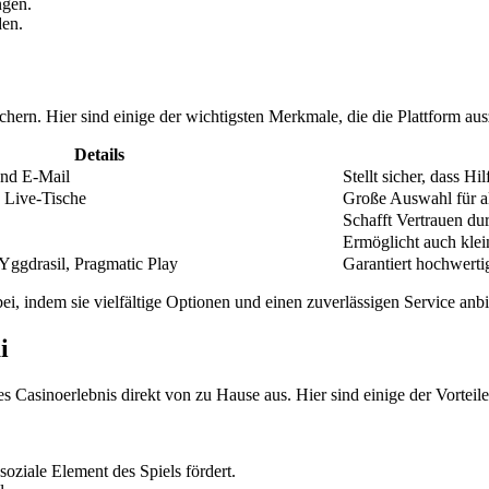
ngen.
den.
ichern. Hier sind einige der wichtigsten Merkmale, die die Plattform au
Details
und E-Mail
Stellt sicher, dass Hil
 Live-Tische
Große Auswahl für al
Schafft Vertrauen du
Ermöglicht auch klei
Yggdrasil, Pragmatic Play
Garantiert hochwertig
i, indem sie vielfältige Optionen und einen zuverlässigen Service anbi
i
s Casinoerlebnis direkt von zu Hause aus. Hier sind einige der Vorteile
soziale Element des Spiels fördert.