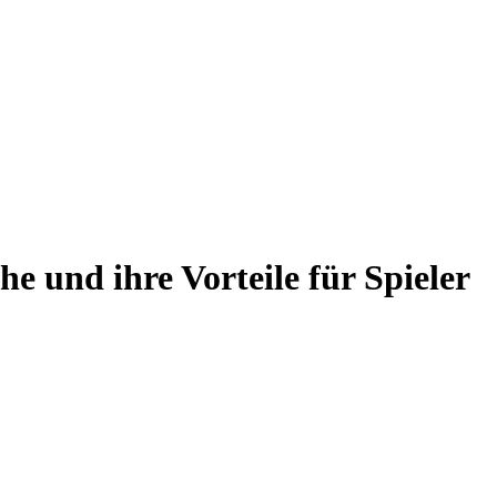
e und ihre Vorteile für Spieler