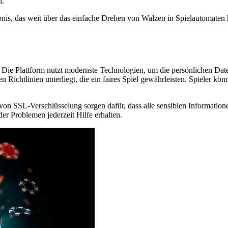
l.
nis, das weit über das einfache Drehen von Walzen in Spielautomaten hi
i. Die Plattform nutzt modernste Technologien, um die persönlichen Dat
n Richtlinien unterliegt, die ein faires Spiel gewährleisten. Spieler kö
 SSL-Verschlüsselung sorgen dafür, dass alle sensiblen Informationen
er Problemen jederzeit Hilfe erhalten.