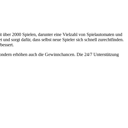
Mit über 2000 Spielen, darunter eine Vielzahl von Spielautomaten und
 und sorgt dafür, dass selbst neue Spieler sich schnell zurechtfinden.
bessert.
n, sondern erhöhen auch die Gewinnchancen. Die 24/7 Unterstützung