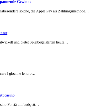
r spannende Gewinne
, insbesondere solche, die Apple Pay als Zahlungsmethode…
annst
ntwickelt und bietet Spielbegeisterten heute…
scere i giochi e le loro…
tt casino
sino Forstå ditt budsjett…