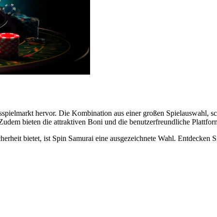
ksspielmarkt hervor. Die Kombination aus einer großen Spielauswahl, 
Zudem bieten die attraktiven Boni und die benutzerfreundliche Plattfo
herheit bietet, ist Spin Samurai eine ausgezeichnete Wahl. Entdecken 