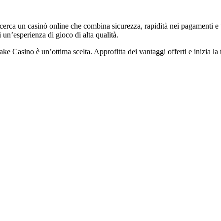
i cerca un casinò online che combina sicurezza, rapidità nei pagamenti 
 un’esperienza di gioco di alta qualità.
ke Casino è un’ottima scelta. Approfitta dei vantaggi offerti e inizia l