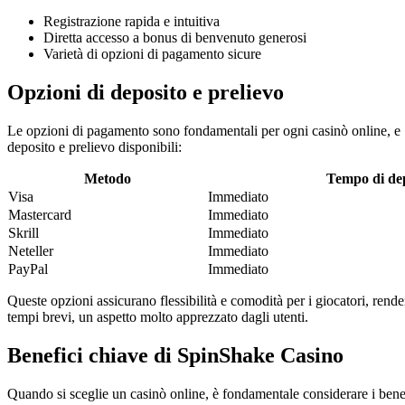
Registrazione rapida e intuitiva
Diretta accesso a bonus di benvenuto generosi
Varietà di opzioni di pagamento sicure
Opzioni di deposito e prelievo
Le opzioni di pagamento sono fondamentali per ogni casinò online, e S
deposito e prelievo disponibili:
Metodo
Tempo di de
Visa
Immediato
Mastercard
Immediato
Skrill
Immediato
Neteller
Immediato
PayPal
Immediato
Queste opzioni assicurano flessibilità e comodità per i giocatori, renden
tempi brevi, un aspetto molto apprezzato dagli utenti.
Benefici chiave di SpinShake Casino
Quando si sceglie un casinò online, è fondamentale considerare i benef