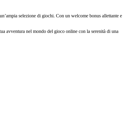
e un’ampia selezione di giochi. Con un welcome bonus allettante e
a tua avventura nel mondo del gioco online con la serenità di una