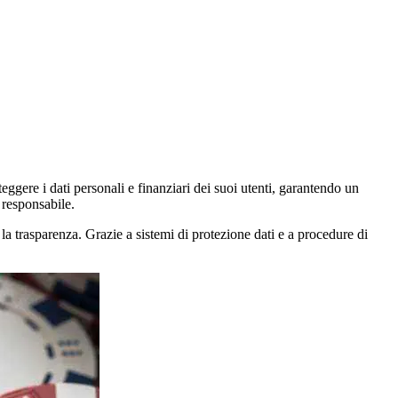
eggere i dati personali e finanziari dei suoi utenti, garantendo un
 responsabile.
a trasparenza. Grazie a sistemi di protezione dati e a procedure di