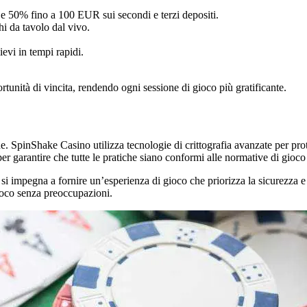
 50% fino a 100 EUR sui secondi e terzi depositi.
chi da tavolo dal vivo.
evi in tempi rapidi.
unità di vincita, rendendo ogni sessione di gioco più gratificante.
e. SpinShake Casino utilizza tecnologie di crittografia avanzate per prot
per garantire che tutte le pratiche siano conformi alle normative di gioco
i impegna a fornire un’esperienza di gioco che priorizza la sicurezza e l
gioco senza preoccupazioni.