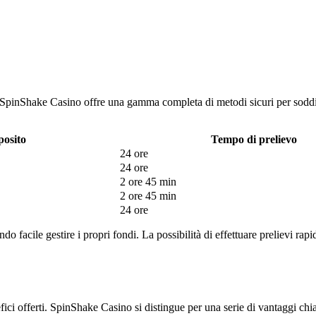
pinShake Casino offre una gamma completa di metodi sicuri per soddisfar
posito
Tempo di prelievo
24 ore
24 ore
2 ore 45 min
2 ore 45 min
24 ore
do facile gestire i propri fondi. La possibilità di effettuare prelievi rapi
ici offerti. SpinShake Casino si distingue per una serie di vantaggi ch