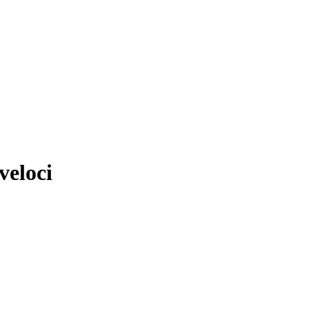
veloci