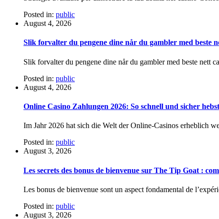
Posted in:
public
August 4, 2026
Slik forvalter du pengene dine når du gambler med beste ne
Slik forvalter du pengene dine når du gambler med beste nett ca
Posted in:
public
August 4, 2026
Online Casino Zahlungen 2026: So schnell und sicher hebs
Im Jahr 2026 hat sich die Welt der Online-Casinos erheblich 
Posted in:
public
August 3, 2026
Les secrets des bonus de bienvenue sur The Tip Goat : co
Les bonus de bienvenue sont un aspect fondamental de l’expér
Posted in:
public
August 3, 2026